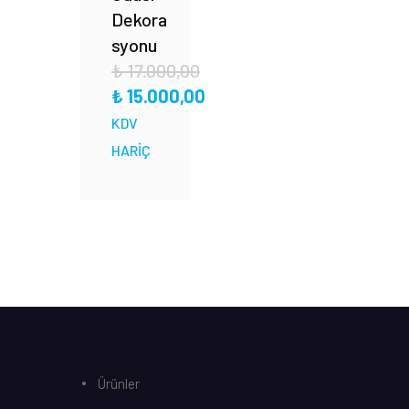
Dekora
syonu
₺
17.000,00
₺
15.000,00
KDV
HARİÇ
Ürünler